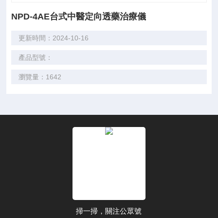
NPD-4AE台式中醫定向透藥治療儀
更新時間：2024-10-16
產品型號：
瀏覽量：1642
掃一掃，關注公眾號