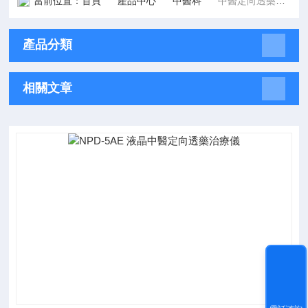
當前位置：
首頁
產品中心
中醫科
中醫定向透藥治療儀
產品分類
相關文章