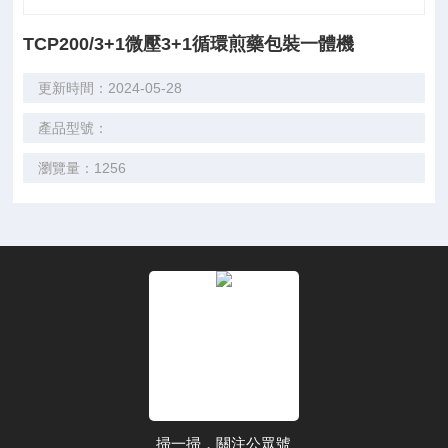
TCP200/3+1微壓3+1循環煎藥包裝一體機
更新時間：2024-05-28
產品型號：
瀏覽量：1256
掃一掃，關注公眾號