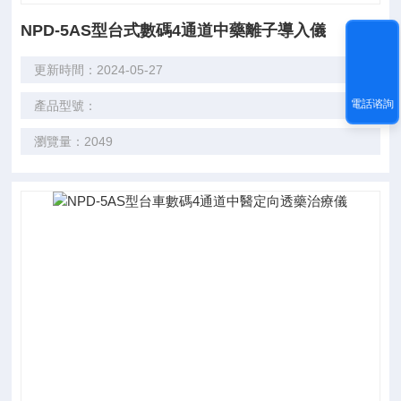
NPD-5AS型台式數碼4通道中藥離子導入儀
更新時間：2024-05-27
電話谘詢
產品型號：
瀏覽量：2049