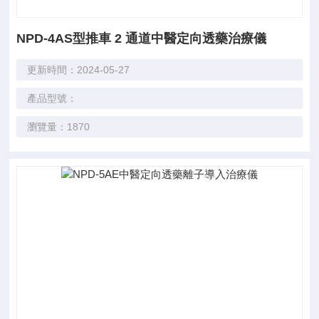
NPD-4AS型推車 2 通道中醫定向透藥治療儀
更新時間：2024-05-27
產品型號：
瀏覽量：1870