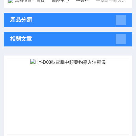
當前位置：
首頁
產品中心
中醫科
中藥離子導入治療儀
產品分類
相關文章