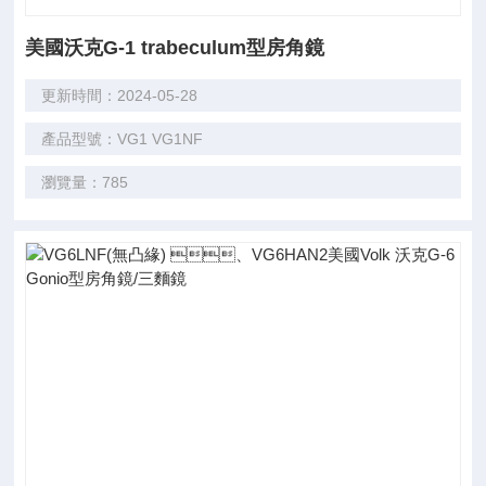
美國沃克G-1 trabeculum型房角鏡
更新時間：2024-05-28
產品型號：VG1 VG1NF
瀏覽量：785