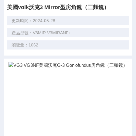
美國volk沃克3 Mirror型房角鏡（三麵鏡）
更新時間：2024-05-28
產品型號：V3MIR V3MIRANF+
瀏覽量：1062