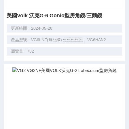
美國Volk 沃克G-6 Gonio型房角鏡/三麵鏡
更新時間：2024-05-28
產品型號：VG6LNF(無凸緣) 、VG6HAN2
瀏覽量：782