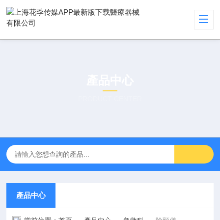
產品中心
PRODUCT CENTER
產品中心