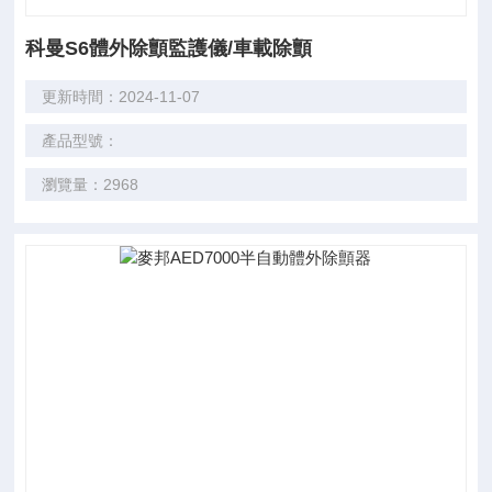
科曼S6體外除顫監護儀/車載除顫
更新時間：2024-11-07
產品型號：
瀏覽量：2968