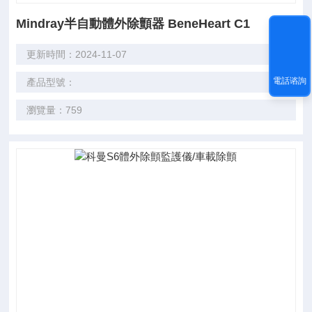
Mindray半自動體外除顫器 BeneHeart C1
更新時間：2024-11-07
電話谘詢
產品型號：
瀏覽量：759