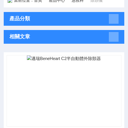
當前位置：
首頁
產品中心
急救科
除顫儀
產品分類
相關文章